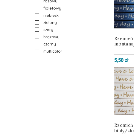
różowy
fioletowy
niebieski
zielony
szary
brązowy
Rzemień
montana
czarny
multicolor
5,58 zł
Rzemień
biały/zł