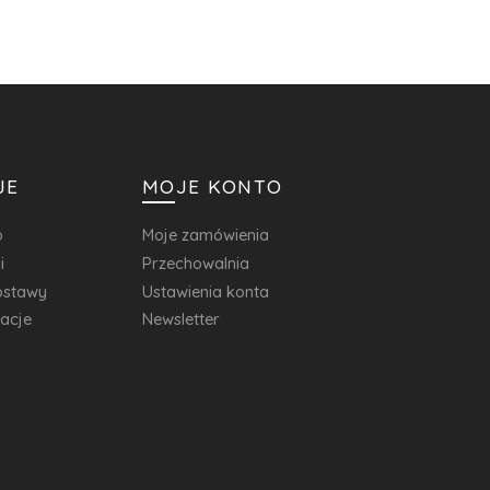
JE
MOJE KONTO
o
Moje zamówienia
i
Przechowalnia
dostawy
Ustawienia konta
macje
Newsletter