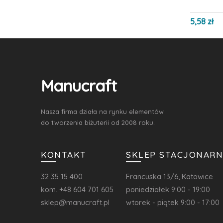
5,58 zł
Manucraft
Nasza firma działa na rynku elementów
do tworzenia biżuterii od 2008 roku.
KONTAKT
SKLEP STACJONARN
32 35 15 400
Francuska 13/6, Katowice
kom. +48 604 701 605
poniedziałek 9:00 - 19:00
sklep@manucraft.pl
wtorek - piątek 9:00 - 17:00