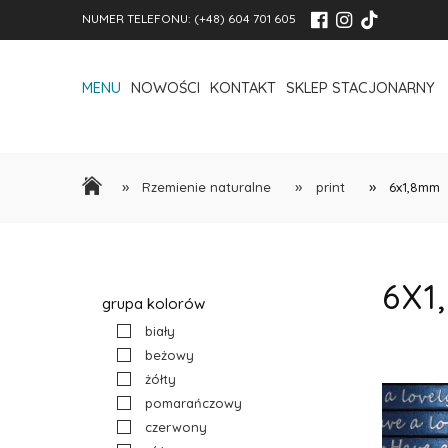
NUMER TELEFONU:
(+48) 604 701 605
MENU
NOWOŚCI
KONTAKT
SKLEP STACJONARNY
»
»
»
Rzemienie naturalne
print
6x1,8mm
6X1
grupa kolorów
biały
beżowy
żółty
pomarańczowy
czerwony