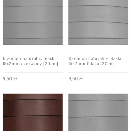
Rzemień naturalny płaski
Rzemień naturalny płaski
15x2mm czerwony [20cm]
15x2mm fuksja [20cm]
9,50 zł
9,50 zł