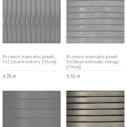
Rzemień naturalny płaski
Rzemień naturalny płaski
5x2,2mm bordowy [20cm]
5x1,8mm niebieski vintage
[20cm]
4,78 zł
5,30 zł