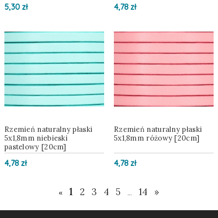
5,30 zł
4,78 zł
Rzemień naturalny płaski
Rzemień naturalny płaski
5x1,8mm niebieski
5x1,8mm różowy [20cm]
pastelowy [20cm]
4,78 zł
4,78 zł
1
2
3
4
5
14
»
«
...