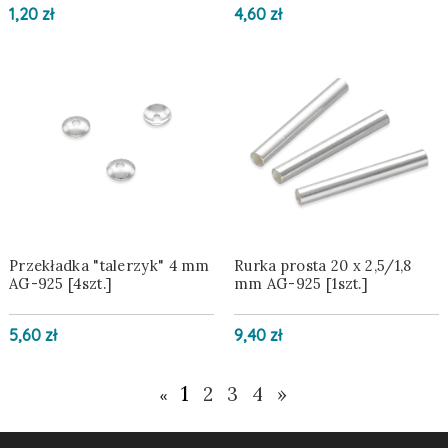
1,20 zł
4,60 zł
Przekładka "talerzyk" 4 mm
Rurka prosta 20 x 2,5/1,8
AG-925 [4szt.]
mm AG-925 [1szt.]
5,60 zł
9,40 zł
1
2
3
4
»
«