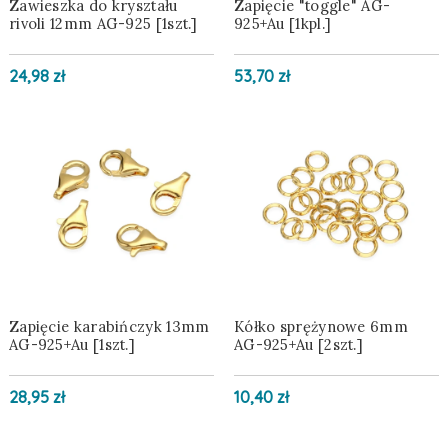
Zawieszka do kryształu
Zapięcie "toggle" AG-
rivoli 12mm AG-925 [1szt.]
925+Au [1kpl.]
24,98 zł
53,70 zł
Zapięcie karabińczyk 13mm
Kółko sprężynowe 6mm
AG-925+Au [1szt.]
AG-925+Au [2szt.]
28,95 zł
10,40 zł