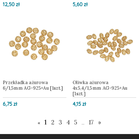
12,50 zł
5,60 zł
Przekładka ażurowa
Oliwka ażurowa
6/1,5mm AG-925+Au [1szt.]
4x5,4/1,5mm AG-925+Au
[1szt.]
6,75 zł
4,15 zł
1
2
3
4
5
17
»
«
...