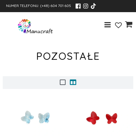
NUMER TELEFONU:
(+48) 604 701 605
POZOSTAŁE