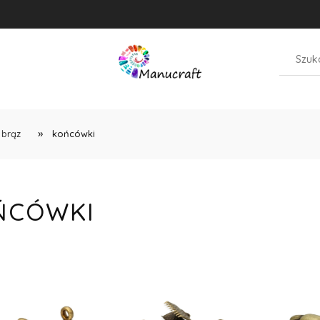
»
 brąz
końcówki
ŃCÓWKI