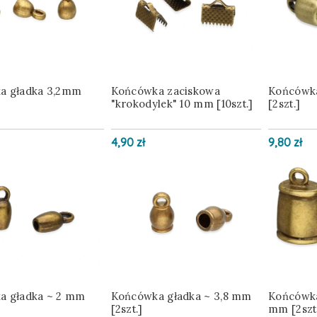
a gładka 3,2mm
Końcówka zaciskowa
Końcówk
"krokodylek" 10 mm [10szt.]
[2szt.]
4,90 zł
9,80 zł
a gładka ~ 2 mm
Końcówka gładka ~ 3,8 mm
Końcówka 
[2szt.]
mm [2szt