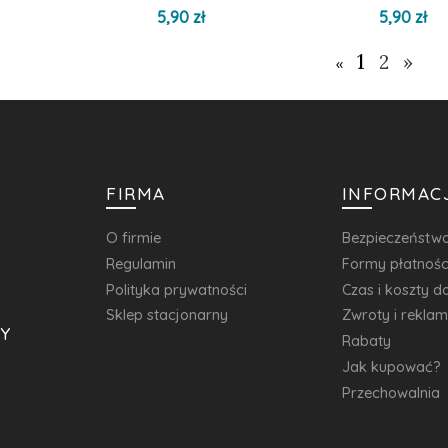
5,90 zł
5,90 zł
1
2
»
«
FIRMA
INFORMAC
O firmie
Bezpieczeństw
Regulamin
Formy płatnośc
Polityka prywatności
Czas i koszty 
Sklep stacjonarny
Zwroty i rekla
Y
Rabaty
Jak kupować?
Przechowalnia