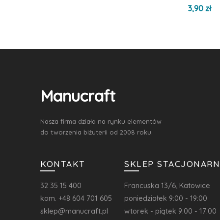
3,90 zł
Manucraft
Nasza firma działa na rynku elementów
do tworzenia biżuterii od 2008 roku.
KONTAKT
SKLEP STACJONARN
32 35 15 400
Francuska 13/6, Katowice
kom. +48 604 701 605
poniedziałek 9:00 - 19:00
sklep@manucraft.pl
wtorek - piątek 9:00 - 17:00