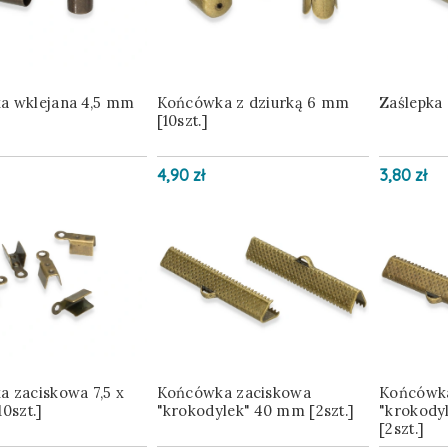
a wklejana 4,5 mm
Końcówka z dziurką 6 mm
Zaślepka 
[10szt.]
4,90 zł
3,80 zł
 zaciskowa 7,5 x
Końcówka zaciskowa
Końcówka
0szt.]
"krokodylek" 40 mm [2szt.]
"krokody
[2szt.]