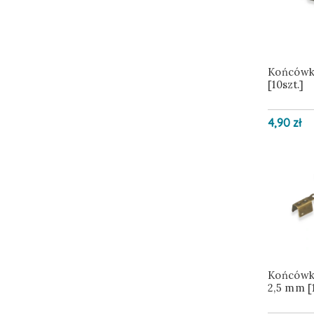
Końcówk
[10szt.]
4,90 zł
Końcówka
2,5 mm [1