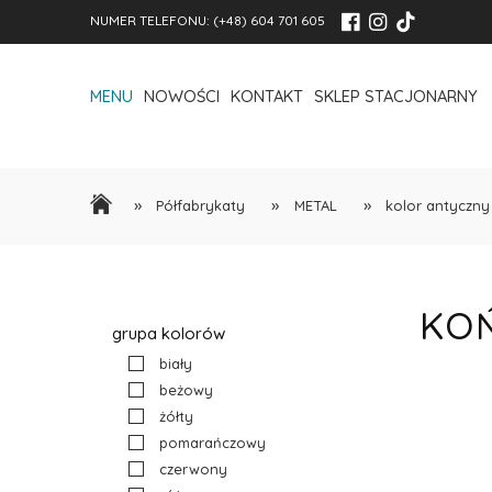
NUMER TELEFONU:
(+48) 604 701 605
MENU
NOWOŚCI
KONTAKT
SKLEP STACJONARNY
»
»
»
Półfabrykaty
METAL
kolor antyczny
KO
grupa kolorów
biały
beżowy
żółty
pomarańczowy
czerwony