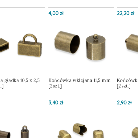
4,00 zł
22,20 zł
 gładka 10,5 x 2,5
Końcówka wklejana 11,5 mm
Końcówka
.]
[2szt.]
[2szt.]
3,40 zł
2,90 zł