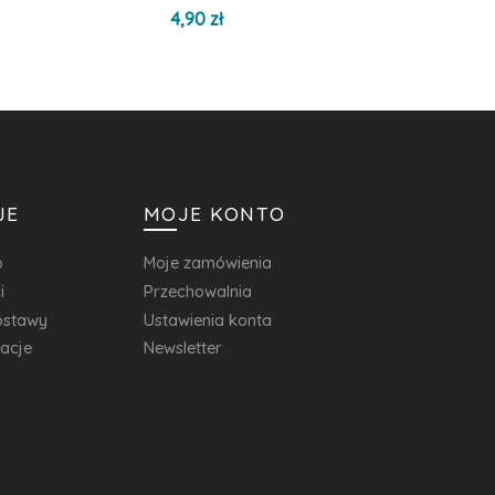
4,90 zł
JE
MOJE KONTO
o
Moje zamówienia
i
Przechowalnia
dostawy
Ustawienia konta
macje
Newsletter