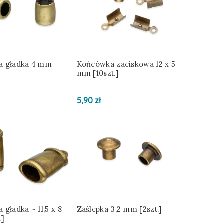
a gładka 4 mm
Końcówka zaciskowa 12 x 5
mm [10szt.]
5,90 zł
gładka ~ 11,5 x 8
Zaślepka 3,2 mm [2szt.]
.]